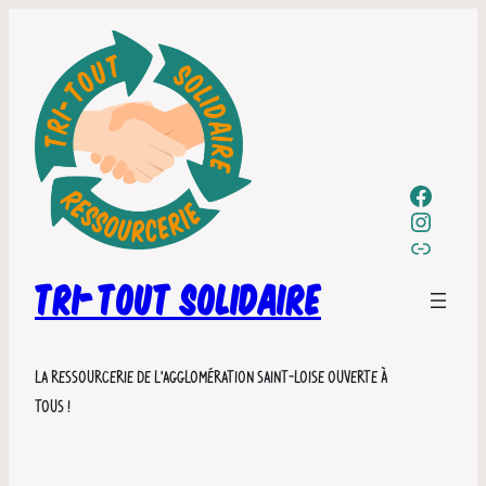
Icône avec lien Facebook vers Tri-
Icône avec lien Instagram vers Tri-
Label Em
TRI-TOUT SOLIDAIRE
La ressourcerie de l’agglomération saint-loise ouverte à
tous !