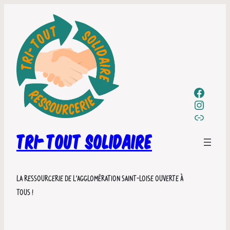
Icône avec lien Facebook vers Tri-
Icône avec lien Instagram vers Tri-
Label Em
TRI-TOUT SOLIDAIRE
La ressourcerie de l’agglomération saint-loise ouverte à
tous !